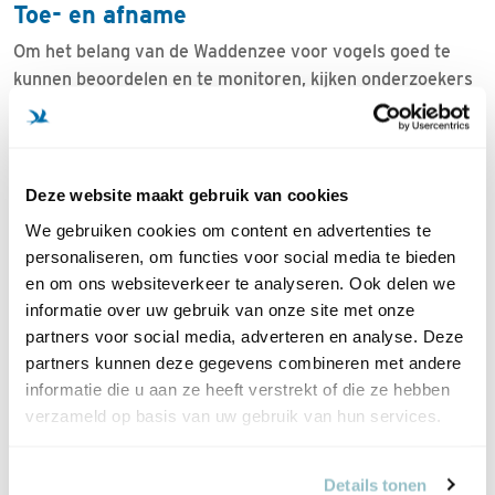
Toe- en afname
Om het belang van de Waddenzee voor vogels goed te
kunnen beoordelen en te monitoren, kijken onderzoekers
van onder meer Sovon Vogelonderzoek Nederland niet
alleen welke soorten het gebied aan doen, maar ook om
welke populaties het gaat. Zo komen er bijvoorbeeld twee
ondersoorten van de kanoet voor in de Waddenzee:
Deze website maakt gebruik van cookies
islandica
uit Canada en Groenland en
canutus
uit Siberië,
We gebruiken cookies om content en advertenties te
met populaties die er ook verschillende trekstrategieën
personaliseren, om functies voor social media te bieden
op na houden. Zo overwinteren de populaties van
en om ons websiteverkeer te analyseren. Ook delen we
islandica
in de Waddenzee. Terwijl die van
canutus
er
informatie over uw gebruik van onze site met onze
verblijven tijdens de voor- en najaarstrek. Uit de meest
partners voor social media, adverteren en analyse. Deze
recente analyse uit 2019 van watervogeltellingen langs
partners kunnen deze gegevens combineren met andere
de Oost-Atlantische trekroute (
flyway
) blijkt dat van de 95
informatie die u aan ze heeft verstrekt of die ze hebben
populaties vogels er wel 36 afhankelijk zijn van de
verzameld op basis van uw gebruik van hun services.
Waddenzee als doortrekker of overwinteraar. Het goede
nieuws is dat het merendeel van deze 36 populaties
Details tonen
doortrekkende of overwinterende vogels er nu beter voor