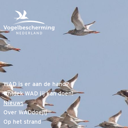
WAD is er aan de hand?
Ontdek WAD jij kan doen!
(current)
Nieuws
Over WADdoejij
Op het strand