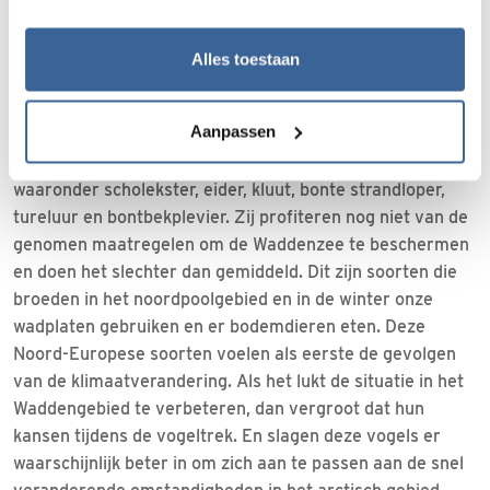
staat dan in 2014. Echter, acht populaties doen het nog
steeds slechter dan elders langs de trekweg.
Alles toestaan
Gevolgen klimaatverandering
Aanpassen
Acht doortrekkers of overwinteraars doen het nog steeds
slechter in de Waddenzee dan elders op de route,
waaronder scholekster, eider, kluut, bonte strandloper,
tureluur en bontbekplevier. Zij profiteren nog niet van de
genomen maatregelen om de Waddenzee te beschermen
en doen het slechter dan gemiddeld. Dit zijn soorten die
broeden in het noordpoolgebied en in de winter onze
wadplaten gebruiken en er bodemdieren eten. Deze
Noord-Europese soorten voelen als eerste de gevolgen
van de klimaatverandering. Als het lukt de situatie in het
Waddengebied te verbeteren, dan vergroot dat hun
kansen tijdens de vogeltrek. En slagen deze vogels er
waarschijnlijk beter in om zich aan te passen aan de snel