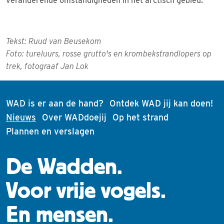
veranderende omstandigheden in het arctisch gebied.
Tekst: Ruud van Beusekom
Foto: tureluurs, rosse grutto's en krombekstrandlopers op
trek, fotograaf Jan Lok
WAD is er aan de hand?
Ontdek WAD jij kan doen!
(current)
Nieuws
Over WADdoejij
Op het strand
Plannen en verslagen
De Wadden.
Voor vrije vogels.
En mensen.