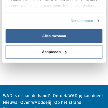
Liever een korte video kijken? Dat kan ook! Boswachter
verzameld op basis van uw gebruik van hun services.
Wanda Bakker van Staatsbosbeheer Terschelling vertelt
je alles over de kwetsbaarheid van de strandbroeders op
het eiland.
Details tonen
Alles toestaan
Aanpassen
WAD is er aan de hand?
Ontdek WAD jij kan doen!
(current)
Nieuws
Over WADdoejij
Op het strand