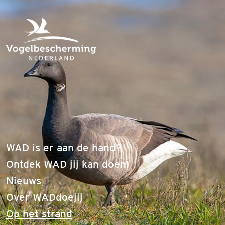
WAD is er aan de hand?
Ontdek WAD jij kan doen!
Nieuws
Over WADdoejij
(current)
Op het strand