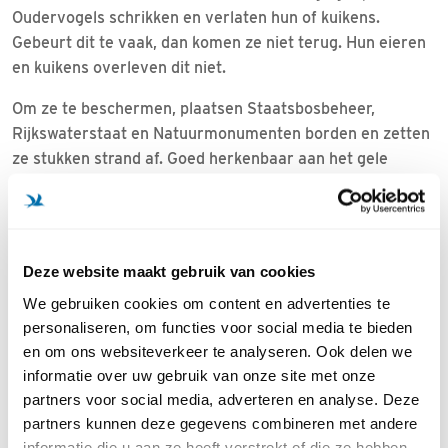
Oudervogels schrikken en verlaten hun of kuikens.
Gebeurt dit te vaak, dan komen ze niet terug. Hun eieren
en kuikens overleven dit niet.
Om ze te beschermen, plaatsen Staatsbosbeheer,
Rijkswaterstaat en Natuurmonumenten borden en zetten
ze stukken strand af. Goed herkenbaar aan het gele
schildje met 'Ik broed!'. En de boodschap duidelijk: houd
afstand en hond aan de lijn.
Podcast Strandbroeders Terschelling
Deze website maakt gebruik van cookies
Wil je al lopend over het strand of thuis een podcast
We gebruiken cookies om content en advertenties te
luisteren over hoe belangrijk het beschermen van
personaliseren, om functies voor social media te bieden
strandbroeders is? Staatsbosbeheer Terschelling neemt
en om ons websiteverkeer te analyseren. Ook delen we
je in een klein half uur mee in de wondere wereld van
informatie over uw gebruik van onze site met onze
deze wadvogels.
Luister hier naar de podcast
partners voor social media, adverteren en analyse. Deze
Video Strandbroeders Terschelling
partners kunnen deze gegevens combineren met andere
informatie die u aan ze heeft verstrekt of die ze hebben