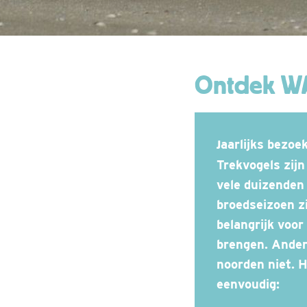
Ontdek WA
Jaarlijks bezoeken 10 tot 12 miljoen broed- en trekvogels het Waddengebied.
Trekvogels
zij
vele duizenden 
broedseizoen z
belangrijk voor
brengen. Ander
noorden niet. 
eenvoudig: