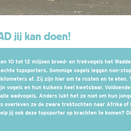
D jij kan doen!
n echte topsporters. Sommige vogels leggen non-sto
kilometers af. Zij zijn hier om te rusten en te eten. 
ijn vogels en hun kuikens heel kwetsbaar.
Voldoende 
 alle wadvogels. Anders lukt het ze niet om hun jong
s overleven ze de zware trektochten naar Afrika of
H
elp jij ook deze topsporter op krachten te komen? Di