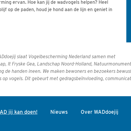
ming ervan. Hoe kan jij de wadvogels helpen? Heel
lijf op de paden, houd je hond aan de lijn en geniet in
doejij slaat Vogelbescherming Nederland samen met
ap, It Fryske Gea, Landschap Noord-Holland, Natuurmonumen
ng de handen ineen. We maken bewoners en bezoekers bewust
is op vogels. Dit gebeurt met gedragsbeïnvloeding, communicat
(current)
D jij kan doen!
Nieuws
Over WADdoejij