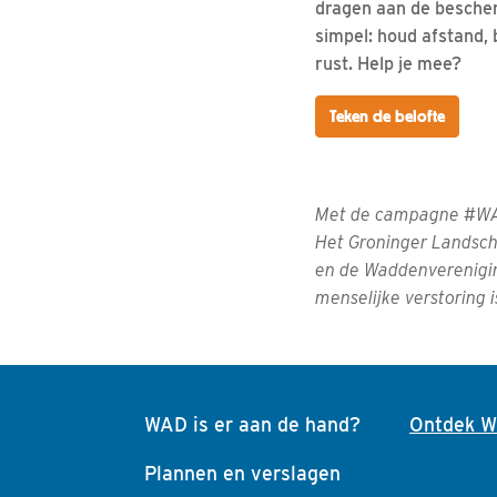
dragen aan de bescher
simpel: houd afstand, b
rust. Help je mee?
Teken de belofte
Met de campagne #WAD
Het Groninger Landsch
en de Waddenverenigi
menselijke verstoring 
WAD is er aan de hand?
Ontdek WA
Plannen en verslagen