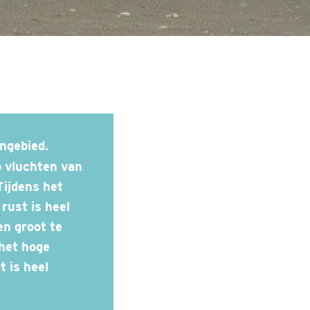
p vluchten van
Tijdens het
rust is heel
en groot te
 het hoge
t is heel