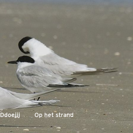
Ddoejij
Op het strand