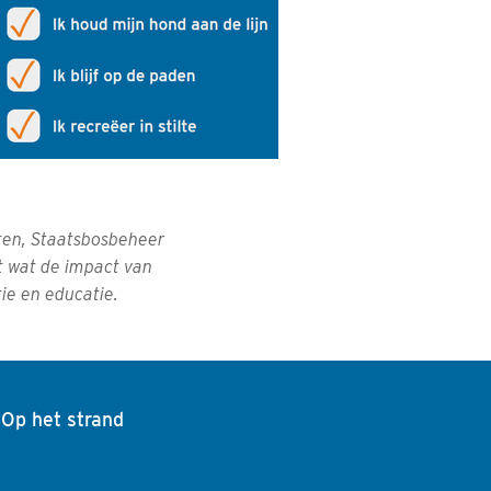
ten, Staatsbosbeheer
 wat de impact van
ie en educatie.
Op het strand