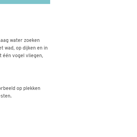
 laag water zoeken
t wad, op dijken en in
t één vogel vliegen,
orbeeld op plekken
esten.