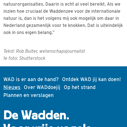
natuurorganisaties. Daarin is echt al veel bereikt. Als we
inzien hoe cruciaal de Waddenzee voor de internationale
natuur is, dan is het volgens mij ook mogelijk om daar in
Nederland gezamenlijk voor te knokken. Dat is uiteindelijk
ook in ons eigen belang.”
Tekst: Rob Buiter, wetenschapsjournalist
1e foto: Shutterstock
WAD is er aan de hand?
Ontdek WAD jij kan doen!
(current)
Nieuws
Over WADdoejij
Op het strand
Plannen en verslagen
De Wadden.