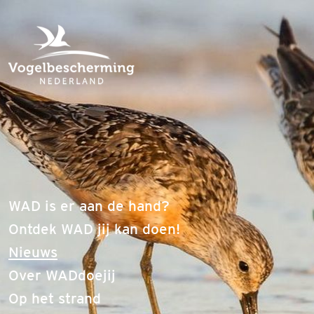
WAD is er aan de hand?
Ontdek WAD jij kan doen!
(current)
Nieuws
Over WADdoejij
Op het strand