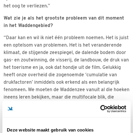
het oog te verliezen.”
Wat zie je als het grootste probleem van dit moment
in het Waddengebied?
“Daar kan en wil ik niet één probleem noemen. Het is juist
een optelsom van problemen. Het is het veranderende
klimaat, de stijgende zeespiegel, de dalende bodem door
gas- en zoutwinning, de visserij, de landbouw, de druk van
het toerisme en ja, ook dat hondje uit de film. Gelukkig
heeft onze overheid die zogenoemde ‘cumulatie van
drukfactoren’ inmiddels ook erkend als een belangrijk
fenomeen. We moeten de Waddenzee vanuit al die hoeken
ineens leren bekijken, maar die multifocale blik, die
bestaat gelukkig al heel lang: als je maar door de ogen
van de natuur kijkt. Groningse biologen hebben dat heel
treffend samengebracht in hun onderzoekscentrum
BirdEyes. Niet alleen zij als wetenschappers, ook wij als
Deze website maakt gebruik van cookies