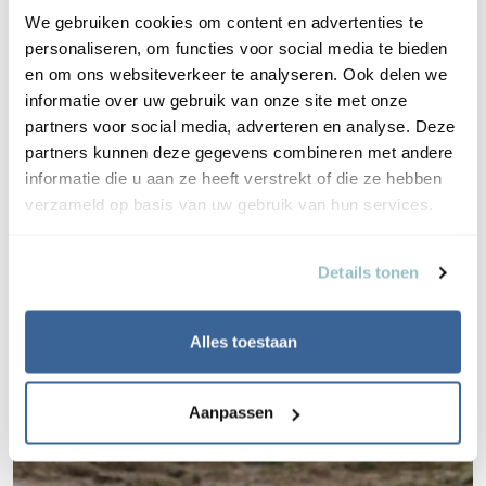
natuurbeschermers en zeker ook het beleid, we moeten
We gebruiken cookies om content en advertenties te
allemaal met de ogen van vogels leren kijken.”
personaliseren, om functies voor social media te bieden
en om ons websiteverkeer te analyseren. Ook delen we
Wat zie jij dan met die vogelbril op?
informatie over uw gebruik van onze site met onze
“In ieder geval een volstrekt uniek gebied. Er is maar één
partners voor social media, adverteren en analyse. Deze
Waddenzee. Dit is het grootste getijdegebied ter wereld.
partners kunnen deze gegevens combineren met andere
Op de Oost-Atlantische trekroute is het voor miljoenen
informatie die u aan ze heeft verstrekt of die ze hebben
vogels ook nog eens een cruciale schakel. Als zij hun
verzameld op basis van uw gebruik van hun services.
specifieke stukje van het wad zouden verliezen, is er in
veel gevallen geen volwaardig alternatief. Zonder die ene
Details tonen
belangrijke schakel breekt voor hen de hele ketting.”
Alles toestaan
Aanpassen