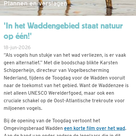
Plannen en verslagen
'In het Waddengebied staat natuur
op één!'
18-jun-2026
“Als vogels hun stukje van het wad verliezen, is er vaak
geen alternatief.” Met die boodschap blikte Karsten
Schipperheijn, directeur van Vogelbescherming
Nederland, tijdens de Toogdag voor de Wadden vooruit
naar de toekomst van het gebied. Want de Waddenzee is
niet alleen UNESCO Werelderfgoed, maar ook een
cruciale schakel op de Oost-Atlantische trekroute voor
miljoenen vogels.
Bij de opening van de Toogdag vertoont het
Omgevingsberaad Wadden
een korte film over het wad
.
Aan de hand van onder andere de lepelaars die in dit